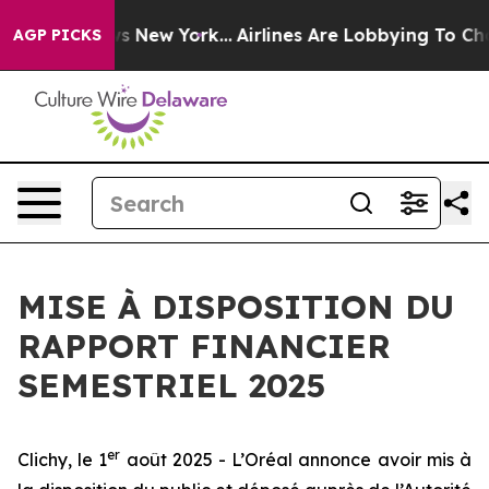
s CBS News New York...
Airlines Are Lobbying To Change
AGP PICKS
MISE À DISPOSITION DU
RAPPORT FINANCIER
SEMESTRIEL 2025
er
Clichy, le 1
août 2025 - L’Oréal annonce avoir mis à