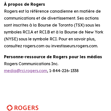
À propos de Rogers
Rogers est la référence canadienne en matière de
communications et de divertissement. Ses actions
sont inscrites à la Bourse de Toronto (TSX) sous les
symboles RCI.A et RCI.B et à la Bourse de New York
(NYSE) sous le symbole RCI. Pour en savoir plus,
consultez rogers.com ou investisseurs.rogers.com.
Personne-ressource de Rogers pour les médias
Rogers Communications Inc.
media@rci.rogers.com
, 1-844-226-1338